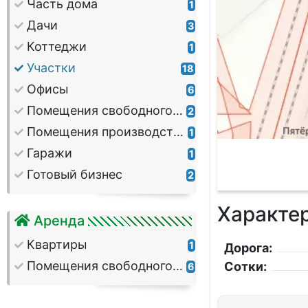
Часть дома
1
Дачи
3
Коттеджи
1
Участки
18
Офисы
6
Помещения свободного назначения
2
Помещения производственные
1
Гаражи
1
Готовый бизнес
2
Характе
Аренда
Квартиры
1
Дорога:
Помещения свободного назначения
Сотки:
6