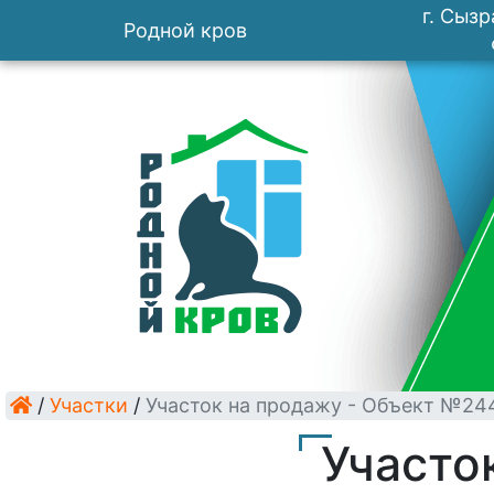
г. Сызр
Родной кров
/
Участки
/
Участок на продажу - Объект №24
Участо