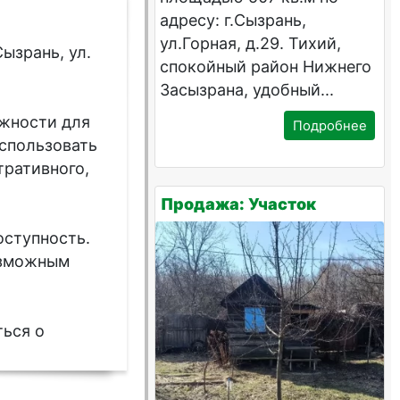
адресу: г.Сызрань,
ул.Горная, д.29. Тихий,
ызрань, ул.
спокойный район Нижнего
Засызрана, удобный...
ожности для
Подробнее
спользовать
тративного,
Продажа: Участок
ступность.
озможным
ться о