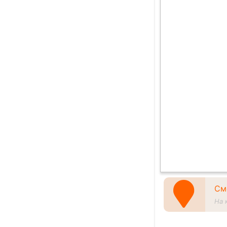
См
На 