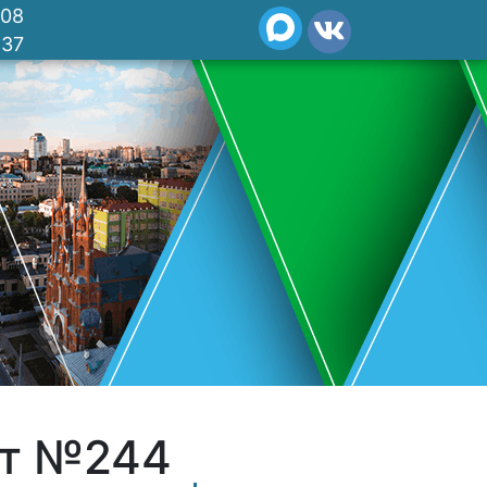
-08
-37
кт №244